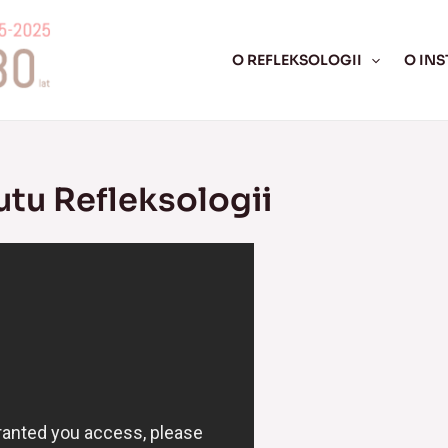
O REFLEKSOLOGII
O INS
utu Refleksologii