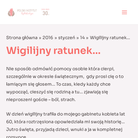
Skip
to
MAI
content
MEN
Strona główna
2016
styczeń
14
Wigilijny ratunek…
Wigilijny ratunek…
Nie sposób odmówić pomocy osobie która cierpi,
szczególnie w okresie świątecznym, gdy prosi cię o to
łamiącym się głosem… To czas, kiedy każdy chce
wypocząć, cieszyć się rodziną a tu… zjawiają się
nieproszeni goście – ból, strach.
W dzień wigilijny trafiła do mojego gabinetu kobieta lat
60, która roztrzęsiona opowiedziała mi swoją historię…
Jutro święta, przyjadą dzieci, wnuki a ja w kompletnej
rozsypce…