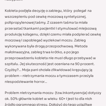
Kobieta podjęła decyzję o zabiegu, który polegał na
wszczepieniu pod cewkę moczową syntetycznej,
polipropylenowej taśmy. Z czasem taśma ta miała
przerastać tkankami pacjentki i stymulować miejscową
produkcję kolagenu, dzięki czemu miała podpierać cewkę
moczową i zapobiegać wyciekowi moczu. Zabieg
wykonywana była drogą przezpochwową. Metoda
małoinwazyjna, zabieg trwa krótko, a po jego
przeprowadzeniu kobieta nie musi długo przebywać w
szpitalu. Jej skuteczność jest oceniana na 90 procent.
Czyżby?… Moja pani chciała zlikwidować krępujący ją
problem – nietrzymania moczu a tymczasem przeżyła
niespodziewanie horror…
Problem nietrzymania moczu (tzw.inkontysencja) dotyczy
ok. 50% głównie kobiet w wieku 60+ i jest to dla nich
źródło ogromnego stresu. Dołożyć do tego uciążliwe