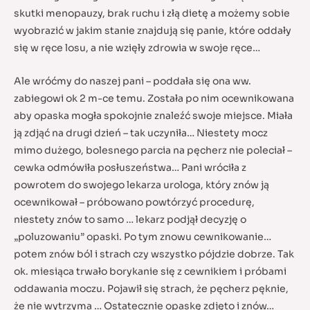
skutki menopauzy, brak ruchu i złą dietę a możemy sobie
wyobrazić w jakim stanie znajdują się panie, które oddały
się w ręce losu, a nie wzięły zdrowia w swoje ręce…
Ale wróćmy do naszej pani – poddała się ona ww.
zabiegowi ok 2 m-ce temu. Została po nim ocewnikowana
aby opaska mogła spokojnie znaleźć swoje miejsce. Miała
ją zdjąć na drugi dzień – tak uczyniła… Niestety mocz
mimo dużego, bolesnego parcia na pęcherz nie poleciał –
cewka odmówiła posłuszeństwa… Pani wróciła z
powrotem do swojego lekarza urologa, który znów ją
ocewnikował – próbowano powtórzyć procedurę,
niestety znów to samo … lekarz podjął decyzję o
„poluzowaniu” opaski. Po tym znowu cewnikowanie…
potem znów ból i strach czy wszystko pójdzie dobrze. Tak
ok. miesiąca trwało borykanie się z cewnikiem i próbami
oddawania moczu. Pojawił się strach, że pęcherz pęknie,
że nie wytrzyma … Ostatecznie opaskę zdjęto i znów…