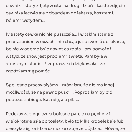
cewnik – który zdjęty został na drugi dzień – każde zdjęcie
cewnika łączyło się z dojazdem do lekarza, kosztami,
bólem i wstydem…
Niestety cewka nic nie puszczała… I w takim stanie z
przerażeniem w oczach i nie chcąc już dzwonić do lekarza,
bo nie wiadomo było nawet co robić – czy pomoże i
wstyd, że znów jest problem i święta. Pani była w
strasznym stanie. Przepraszała i dziękowała – że
zgodziłam się pomóc.
Spokojnie pracowałyśmy… mówiłam, że nie ma innej
możliwości, że na pewno puści … Poprosiłam by pić
podczas zabiegu. Bała się, ale piła…
Podczas zabiegu czuła bolesne parcie na pęcherz i
wielokrotnie szła do toalety, było to kilka kropelek ale już
cieszyła się, że idzie samo, że czuje że pójdzie… Mówię, że