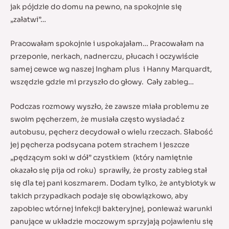
jak pójdzie do domu na pewno, na spokojnie się
„załatwi”…
Pracowałam spokojnie i uspokajałam… Pracowałam na
przeponie, nerkach, nadnerczu, płucach i oczywiście
samej cewce wg naszej Ingham plus i Hanny Marquardt,
wszędzie gdzie mi przyszło do głowy. Cały zabieg…
Podczas rozmowy wyszło, że zawsze miała problemu ze
swoim pęcherzem, że musiała często wysiadać z
autobusu, pęcherz decydował o wielu rzeczach. Słabość
jej pęcherza podsycana potem strachem i jeszcze
„pędzącym soki w dół” czystkiem (który namiętnie
okazało się pija od roku) sprawiły, że prosty zabieg stał
się dla tej pani koszmarem. Dodam tylko, że antybiotyk w
takich przypadkach podaje się obowiązkowo, aby
zapobiec wtórnej infekcji bakteryjnej, ponieważ warunki
panujące w układzie moczowym sprzyjają pojawieniu się